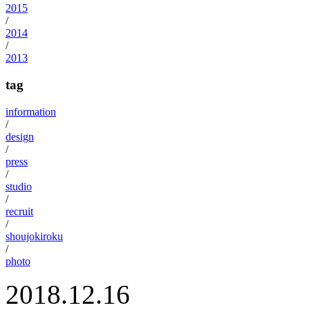
2015
/
2014
/
2013
tag
information
/
design
/
press
/
studio
/
recruit
/
shoujokiroku
/
photo
2018.12.16